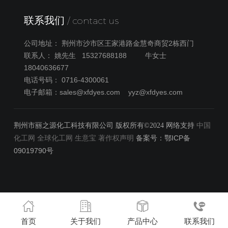
联系我们
/ contact us
公司地址： 荆州市沙市区王家港路金慧奇商贸2栋西门
联系人： 姚先生 15327688188 牛女士
18040636677
电话号码： 0716-4300061
电子邮箱：
sales@xfdyes.com
yyz@xfdyes.com
荆州市丽之源化工科技有限公司
中国
版权所有©2024 网络支持
化工网
全球化工网
生意宝
著作权声明
鄂ICP备
备案号：
09019790号
首页
关于我们
产品中心
联系我们